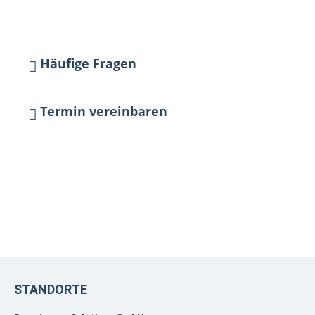
Häufige Fragen
Termin vereinbaren
Unser Team berät Sie gerne persönlich:
sales@perspicuum.net
+49 (0)221 29 200 550
STANDORTE