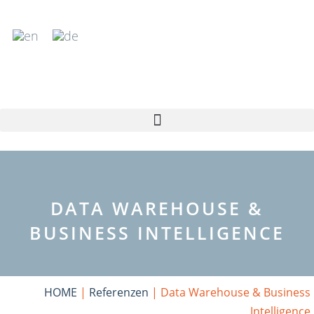
Zum
Inhalt
springen
DATA WAREHOUSE &
BUSINESS INTELLIGENCE
HOME
|
Referenzen
|
Data Warehouse & Business
Intelligence