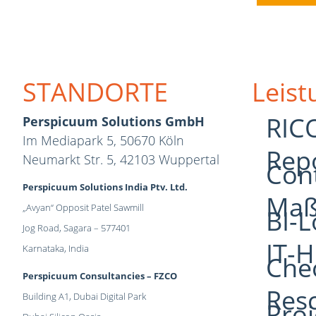
STANDORTE
Leis
RICO
Perspicuum Solutions GmbH
Im Mediapark 5, 50670 Köln
Rep
Neumarkt Str. 5, 42103 Wuppertal
Cont
Perspicuum Solutions India Ptv. Ltd.
Maß
„Avyan“ Opposit Patel Sawmill
BI-
Jog Road, Sagara – 577401
IT-H
Karnataka, India
Che
Perspicuum Consultancies – FZCO
Res
Building A1, Dubai Digital Park
Proj