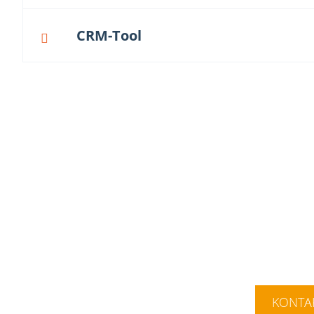
CRM-Tool
Wir versetzen Sie mit objektivierte
Lage, bessere Entscheidunge
KONTA