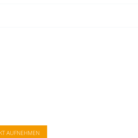
n Informationen und Einflussgrößen in 
n für Ihr Unternehmen zu treffen.
KT AUFNEHMEN