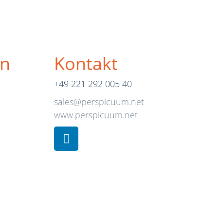
n
Kontakt
+49 221 292 005 40
sales@perspicuum.net
www.perspicuum.net
L
i
n
k
e
d
i
n