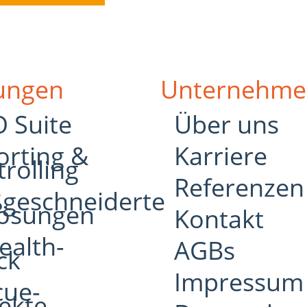
tungen
Unternehme
 Suite
Über uns
orting &
Karriere
rolling
Referenzen
geschneiderte
Lösungen
Kontakt
ealth-
AGBs
ck
Impressum
cue-
ekte