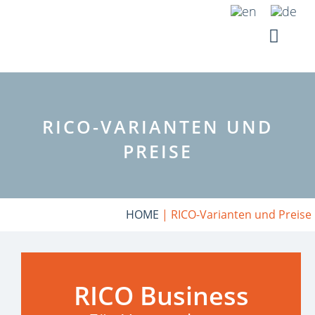
Zum
Inhalt
springen
RICO-VARIANTEN UND
PREISE
HOME
|
RICO-Varianten und Preise
RICO Business